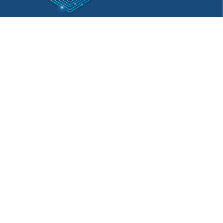
ACASSUSO
BECCAR
SAN ISIDRO
BOULOGNE SUR MER
VILLA ADELINA
MARTÍNEZ
Cámara de Comercio e Industria de San Isidro.
Copyright 2021 -2026 . Todos los derechos
reservados.
Desarrollado por
Diselo Group