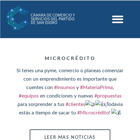
MICROCRÉDITO
Si tenes una pyme, comercio o planeas comenzar
con un emprendimiento es importante que
cuentes con
#insumos
y
#MateriaPrima
,
#equipos
en condiciones y nuevas
#propuestas
para sorprender a tus
#clientes
¡Todavía
estás a tiempo de sacar tu
#Microcrédito
!
LEER MAS NOTICIAS