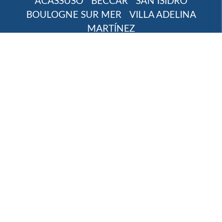
ACASSUSO
BECCAR
SAN ISIDRO
BOULOGNE SUR MER
VILLA ADELINA
MARTÍNEZ
Cámara de Comercio e Industria de San Isidro.
Copyright 2021 -2026 . Todos los derechos
reservados.
Desarrollado por
Diselo Group