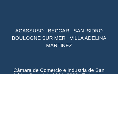
ACASSUSO
BECCAR
SAN ISIDRO
BOULOGNE SUR MER
VILLA ADELINA
MARTÍNEZ
Cámara de Comercio e Industria de San
Isidro. Copyright 2021 -2026 . Todos los
derechos reservados.
Desarrollado por
Diselo Group